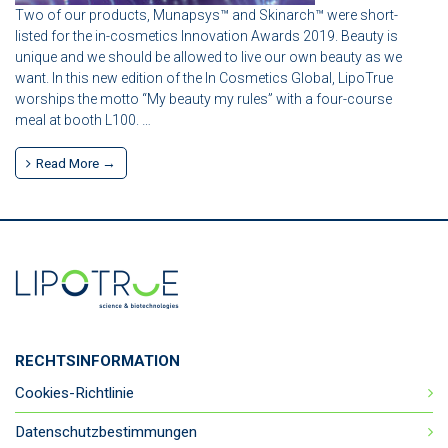
Two of our products, Munapsys™ and Skinarch™ were short-
listed for the in-cosmetics Innovation Awards 2019. Beauty is
unique and we should be allowed to live our own beauty as we
want. In this new edition of the In Cosmetics Global, LipoTrue
worships the motto “My beauty my rules” with a four-course
meal at booth L100. …
Read More →
RECHTSINFORMATION
Cookies-Richtlinie
Datenschutzbestimmungen