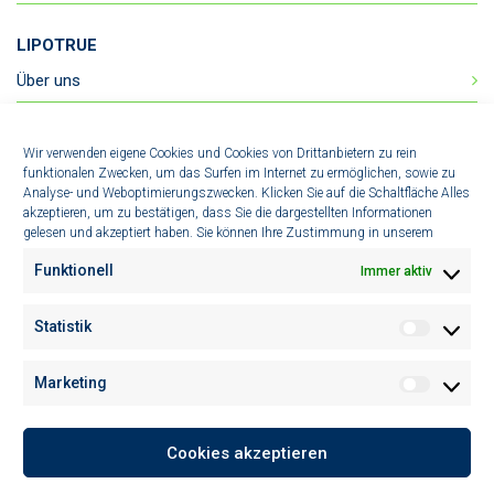
LIPOTRUE
Über uns
Produkte
Wir verwenden eigene Cookies und Cookies von Drittanbietern zu rein
Technologien
funktionalen Zwecken, um das Surfen im Internet zu ermöglichen, sowie zu
Analyse- und Weboptimierungszwecken. Klicken Sie auf die Schaltfläche Alles
News
akzeptieren, um zu bestätigen, dass Sie die dargestellten Informationen
gelesen und akzeptiert haben. Sie können Ihre Zustimmung in unserem
Nachhaltigkeit
Funktionell
Immer aktiv
KONTAKT
Statistik
Statistik
C/ Imaginació 15,
Pol. Ind. Les Marines, 08850
Marketing
Marketin
Gavá (Barcelona)
Tel: (+34) 935 477 609
Fax: (+34) 931 932 060
Cookies akzeptieren
info@lipotrue.com